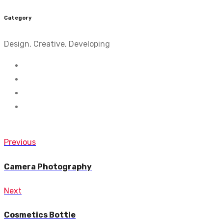
Category
Design, Creative, Developing
Navegación
de
Previous
Previous
entradas
post:
Camera Photography
Next
Next
post:
Cosmetics Bottle