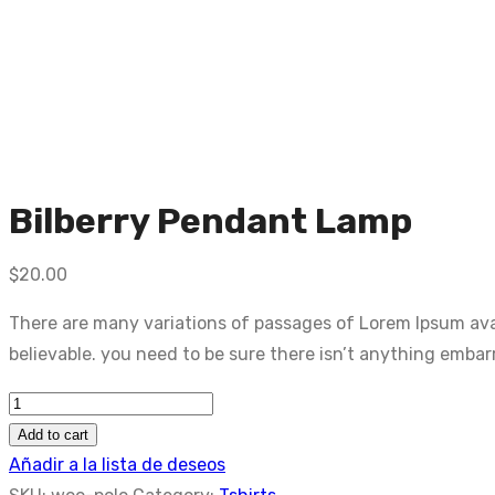
Bilberry Pendant Lamp
$
20.00
There are many variations of passages of Lorem Ipsum avai
believable. you need to be sure there isn’t anything embar
Bilberry
Pendant
Add to cart
Lamp
Añadir a la lista de deseos
quantity